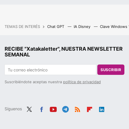
TEMAS DE INTERÉS
Chat GPT
IA Disney
Clave Windows
RECIBE "Xatakaletter", NUESTRA NEWSLETTER
SEMANAL
SUSCRIBIR
Suscribiéndote aceptas nuestra
política de privacidad
Síguenos
Twit
Fac
You
Tele
RSS
Flip
Link
ter
ebo
tub
gra
boa
edIn