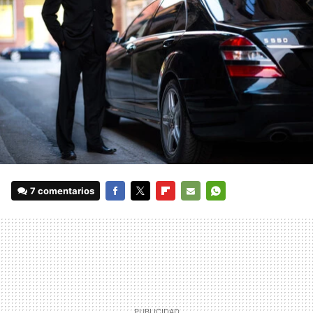
7 comentarios
FACEBOOK
TWITTER
FLIPBOARD
E-
WHATSAPP
MAIL