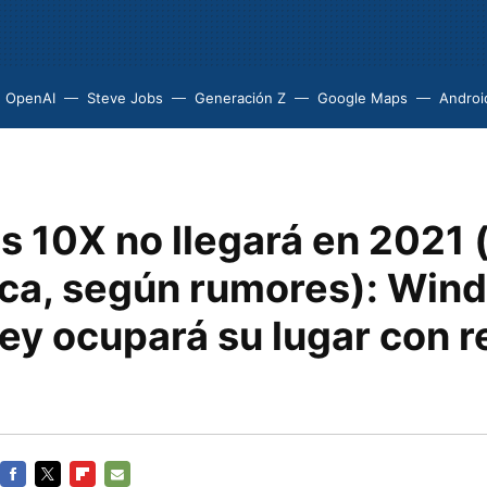
OpenAI
Steve Jobs
Generación Z
Google Maps
Androi
 10X no llegará en 2021 
ca, según rumores): Win
ley ocupará su lugar con 
o