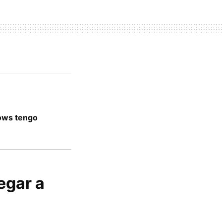
ows tengo
egar a