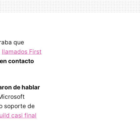
raba que
s
llamados First
 en contacto
aron de hablar
 Microsoft
o soporte de
ild casi final