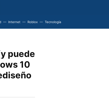
d
Internet
Roblox
Tecnología
(y puede
dows 10
rediseño