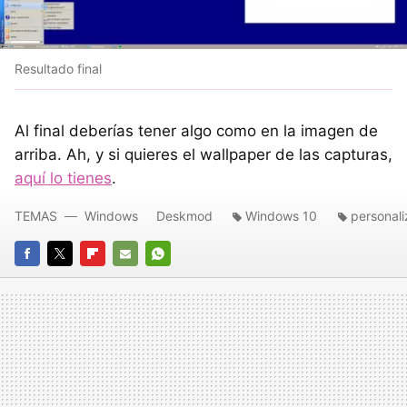
Resultado final
Al final deberías tener algo como en la imagen de
arriba. Ah, y si quieres el wallpaper de las capturas,
aquí lo tienes
.
TEMAS
Windows
Deskmod
Windows 10
personali
FACEBOOK
TWITTER
FLIPBOARD
E-
WHATSAPP
MAIL