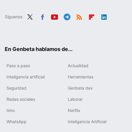
Síguenos
Twit
Fac
You
Tele
RSS
Flip
Link
ter
ebo
tub
gra
boa
edIn
ok
e
m
rd
En Genbeta hablamos de...
Paso a paso
Actualidad
Inteligencia artificial
Herramientas
Seguridad
Genbeta dev
Redes sociales
Laboral
timo
Netflix
WhatsApp
Inteligencia Artificial