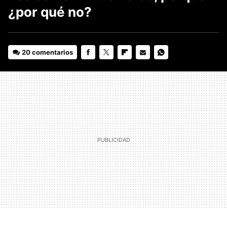
¿por qué no?
20 comentarios
FACEBOOK
TWITTER
FLIPBOARD
E-
WHATSAPP
MAIL