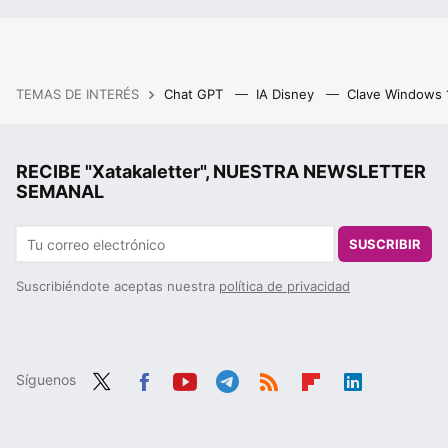
TEMAS DE INTERÉS
Chat GPT
IA Disney
Clave Windows
RECIBE "Xatakaletter", NUESTRA NEWSLETTER
SEMANAL
SUSCRIBIR
Suscribiéndote aceptas nuestra
política de privacidad
Síguenos
Twit
Fac
You
Tele
RSS
Flip
Link
ter
ebo
tub
gra
boa
edIn