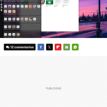
12 comentarios
FACEBOOK
TWITTER
FLIPBOARD
E-
WHATSAPP
MAIL