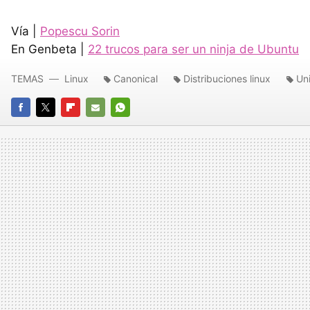
Vía |
Popescu Sorin
En Genbeta |
22 trucos para ser un ninja de Ubuntu
TEMAS
Linux
Canonical
Distribuciones linux
Un
FACEBOOK
TWITTER
FLIPBOARD
E-
WHATSAPP
MAIL