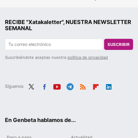
RECIBE "Xatakaletter", NUESTRA NEWSLETTER
SEMANAL
SUSCRIBIR
Suscribiéndote aceptas nuestra
política de privacidad
Síguenos
Twit
Fac
You
Tele
RSS
Flip
Link
ter
ebo
tub
gra
boa
edIn
ok
e
m
rd
En Genbeta hablamos de...
Paso a paso
Actualidad