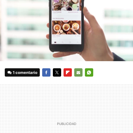
1 comentario
FACEBOOK
TWITTER
FLIPBOARD
E-
WHATSAPP
MAIL