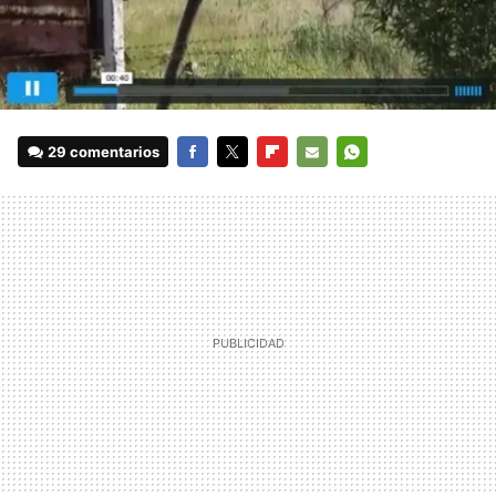
29 comentarios
FACEBOOK
TWITTER
FLIPBOARD
E-
WHATSAPP
MAIL