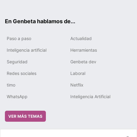
ter
ebo
tub
gra
boa
edIn
ok
e
m
rd
En Genbeta hablamos de...
Paso a paso
Actualidad
Inteligencia artificial
Herramientas
Seguridad
Genbeta dev
Redes sociales
Laboral
timo
Netflix
WhatsApp
Inteligencia Artificial
VER MÁS TEMAS