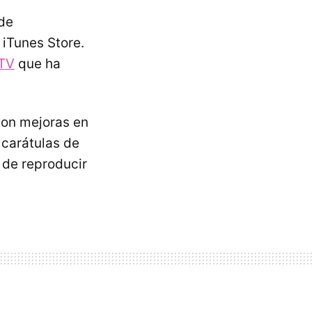
 de
 iTunes Store.
 TV
que ha
con mejoras en
 carátulas de
 de reproducir