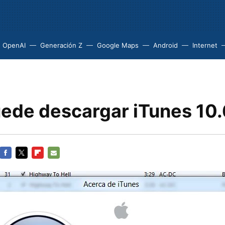
OpenAI
Generación Z
Google Maps
Android
Internet
uede descargar iTunes 10.
FACEBOOK
TWITTER
FLIPBOARD
E-
MAIL