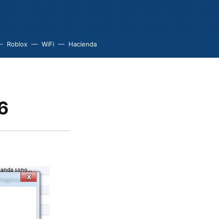
Roblox
WiFi
Hacienda
6