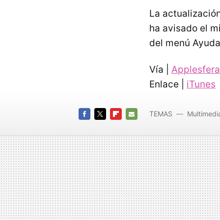
La actualizació
ha avisado el m
del menú Ayuda 
Vía |
Applesfera
Enlace |
iTunes
TEMAS
Multimedi
FACEBOOK
TWITTER
FLIPBOARD
E-
MAIL