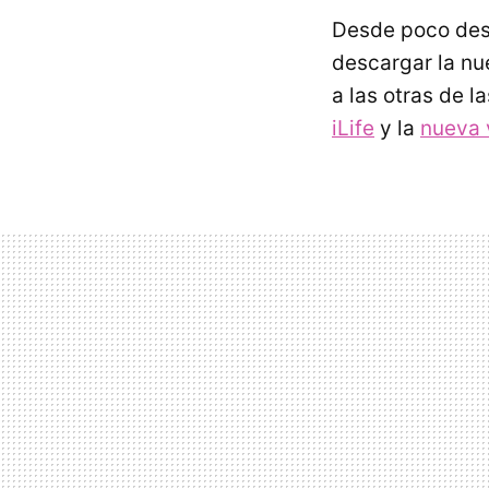
Desde poco desp
descargar la nu
a las otras de 
iLife
y la
nueva v