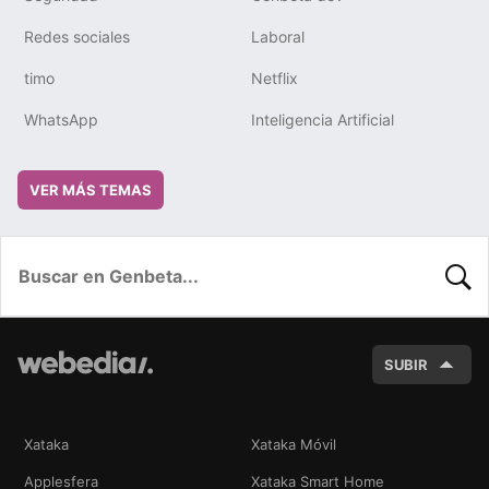
Redes sociales
Laboral
timo
Netflix
WhatsApp
Inteligencia Artificial
VER MÁS TEMAS
BUSC
SUBIR
Xataka
Xataka Móvil
Applesfera
Xataka Smart Home