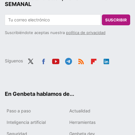
SEMANAL
SUSCRIBIR
Suscribiéndote aceptas nuestra
política de privacidad
Síguenos
Twit
Fac
You
Tele
RSS
Flip
Link
ter
ebo
tub
gra
boa
edIn
ok
e
m
rd
En Genbeta hablamos de...
Paso a paso
Actualidad
Inteligencia artificial
Herramientas
Seguridad
Genbeta dev