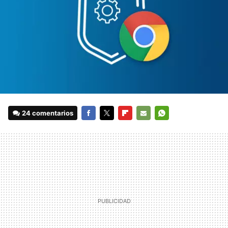
24 comentarios
FACEBOOK
TWITTER
FLIPBOARD
E-
WHATSAPP
MAIL