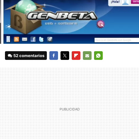
52 comentarios
FACEBOOK
TWITTER
FLIPBOARD
E-
WHATSAPP
MAIL