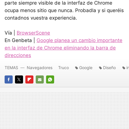
parte siempre visible de la interfaz de Chrome
ocupa menos sitio que nunca. Probadla y si queréis
contadnos vuestra experiencia.
Vía |
BrowserScene
En Genbeta |
Google planea un cambio importante
en la interfaz de Chrome eliminando la barra de
direcciones
TEMAS
Navegadores
Truco
Google
Diseño
i
FACEBOOK
TWITTER
FLIPBOARD
E-
WHATSAPP
MAIL