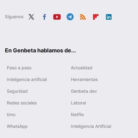
Síguenos
Twit
Fac
You
Tele
RSS
Flip
Link
ter
ebo
tub
gra
boa
edIn
ok
e
m
rd
En Genbeta hablamos de...
Paso a paso
Actualidad
Inteligencia artificial
Herramientas
Seguridad
Genbeta dev
Redes sociales
Laboral
timo
Netflix
WhatsApp
Inteligencia Artificial