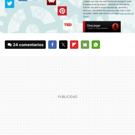
24 comentarios
FACEBOOK
TWITTER
FLIPBOARD
E-
WHATSAPP
MAIL