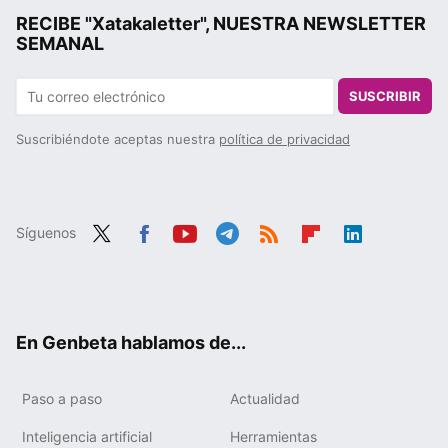
RECIBE "Xatakaletter", NUESTRA NEWSLETTER
SEMANAL
SUSCRIBIR
Suscribiéndote aceptas nuestra
política de privacidad
Síguenos
Twit
Fac
You
Tele
RSS
Flip
Link
ter
ebo
tub
gra
boa
edIn
ok
e
m
rd
En Genbeta hablamos de...
Paso a paso
Actualidad
Inteligencia artificial
Herramientas