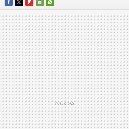
FACEBOOK
TWITTER
FLIPBOARD
E-
WHATSAPP
MAIL