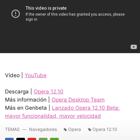
Vídeo |
YouTube
Descarga |
Opera 12.10
Más información |
Opera Desktop Team
Más en Genbeta |
Lanzado Opera 12.10 Beta:
mayor funcionalidad, mayor velocidad
TEMAS
Navegadores
Opera
Opera 12.10