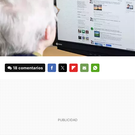
18 comentarios
FACEBOOK
TWITTER
FLIPBOARD
E-
WHATSAPP
MAIL