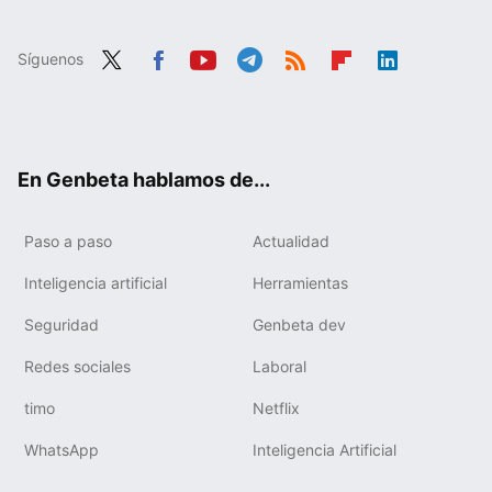
Síguenos
Twit
Fac
You
Tele
RSS
Flip
Link
ter
ebo
tub
gra
boa
edIn
ok
e
m
rd
En Genbeta hablamos de...
Paso a paso
Actualidad
Inteligencia artificial
Herramientas
Seguridad
Genbeta dev
Redes sociales
Laboral
timo
Netflix
WhatsApp
Inteligencia Artificial