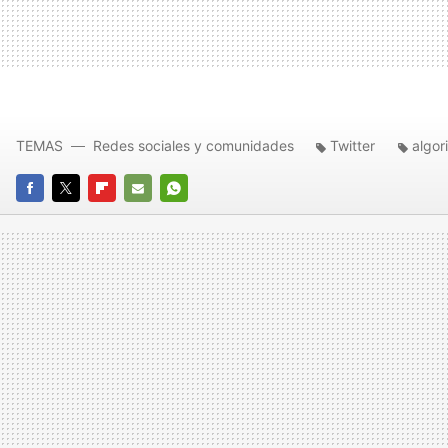
TEMAS
Redes sociales y comunidades
Twitter
algor
FACEBOOK
TWITTER
FLIPBOARD
E-
WHATSAPP
MAIL