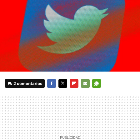
2 comentarios
FACEBOOK
TWITTER
FLIPBOARD
E-
WHATSAPP
MAIL