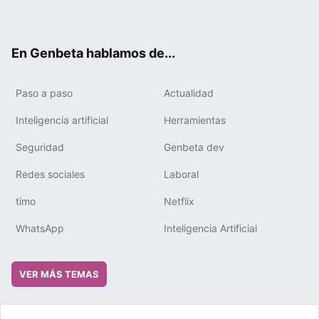
ter
ebo
tub
gra
boa
edIn
ok
e
m
rd
En Genbeta hablamos de...
Paso a paso
Actualidad
Inteligencia artificial
Herramientas
Seguridad
Genbeta dev
Redes sociales
Laboral
timo
Netflix
WhatsApp
Inteligencia Artificial
VER MÁS TEMAS