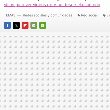
sitios para ver vídeos de Vine desde el escritorio
TEMAS
Redes sociales y comunidades
Red social
vi
FACEBOOK
TWITTER
FLIPBOARD
E-
WHATSAPP
MAIL