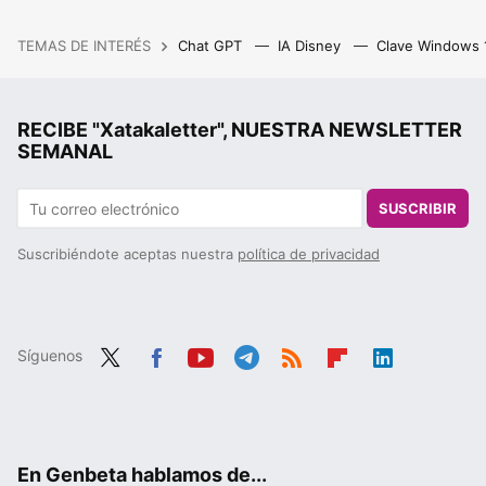
TEMAS DE INTERÉS
Chat GPT
IA Disney
Clave Windows
RECIBE "Xatakaletter", NUESTRA NEWSLETTER
SEMANAL
SUSCRIBIR
Suscribiéndote aceptas nuestra
política de privacidad
Síguenos
Twit
Fac
You
Tele
RSS
Flip
Link
ter
ebo
tub
gra
boa
edIn
ok
e
m
rd
En Genbeta hablamos de...