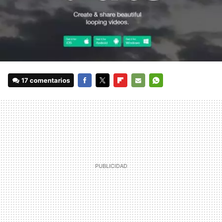
17 comentarios
FACEBOOK
TWITTER
FLIPBOARD
E-
WHATSAPP
MAIL