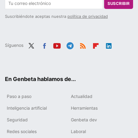
SUSCRIBIR
Suscribiéndote aceptas nuestra
política de privacidad
Síguenos
Twit
Fac
You
Tele
RSS
Flip
Link
ter
ebo
tub
gra
boa
edIn
ok
e
m
rd
En Genbeta hablamos de...
Paso a paso
Actualidad
Inteligencia artificial
Herramientas
Seguridad
Genbeta dev
Redes sociales
Laboral