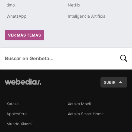
timo
Netflix
WhatsApp
Inteligencia Artificial
VER MÁS TEMAS
BUSC
SUBIR
Xataka
Xataka Móvil
Applesfera
Xataka Smart Home
Mundo Xiaomi