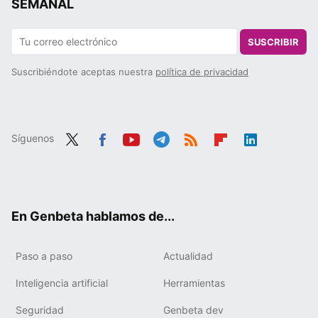
SEMANAL
SUSCRIBIR
Suscribiéndote aceptas nuestra
política de privacidad
Síguenos
Twit
Fac
You
Tele
RSS
Flip
Link
ter
ebo
tub
gra
boa
edIn
ok
e
m
rd
En Genbeta hablamos de...
Paso a paso
Actualidad
Inteligencia artificial
Herramientas
Seguridad
Genbeta dev