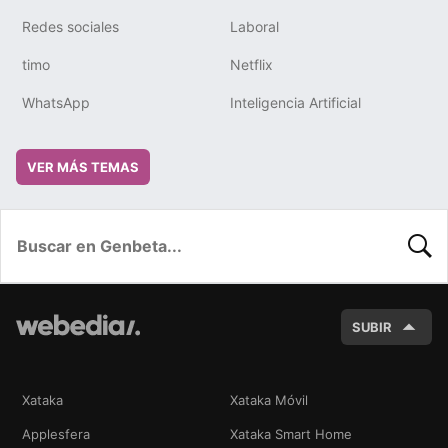
Redes sociales
Laboral
timo
Netflix
WhatsApp
Inteligencia Artificial
VER MÁS TEMAS
BUSC
SUBIR
Xataka
Xataka Móvil
Applesfera
Xataka Smart Home