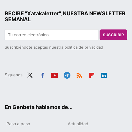
RECIBE "Xatakaletter", NUESTRA NEWSLETTER
SEMANAL
SUSCRIBIR
Suscribiéndote aceptas nuestra
política de privacidad
Síguenos
Twit
Fac
You
Tele
RSS
Flip
Link
ter
ebo
tub
gra
boa
edIn
ok
e
m
rd
En Genbeta hablamos de...
Paso a paso
Actualidad