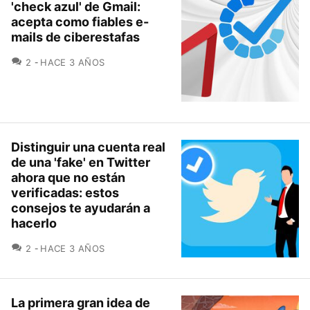
'check azul' de Gmail:
acepta como fiables e-
mails de ciberestafas
COMENTARIOS
2
HACE 3 AÑOS
Distinguir una cuenta real
de una 'fake' en Twitter
ahora que no están
verificadas: estos
consejos te ayudarán a
hacerlo
COMENTARIOS
2
HACE 3 AÑOS
La primera gran idea de