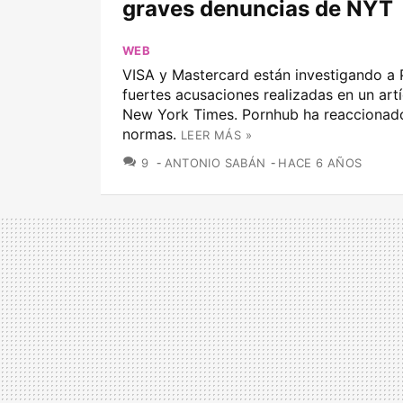
graves denuncias de NYT
WEB
VISA y Mastercard están investigando a 
fuertes acusaciones realizadas en un art
New York Times. Pornhub ha reacciona
normas.
LEER MÁS »
COMENTARIOS
9
ANTONIO SABÁN
HACE 6 AÑOS