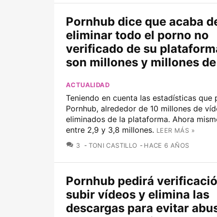
Pornhub dice que acaba d
eliminar todo el porno no
verificado de su plataform
son millones y millones de
ACTUALIDAD
Teniendo en cuenta las estadísticas que
Pornhub, alrededor de 10 millones de ví
eliminados de la plataforma. Ahora mism
entre 2,9 y 3,8 millones.
LEER MÁS »
COMENTARIOS
3
TONI CASTILLO
HACE 6 AÑOS
Pornhub pedirá verificaci
subir vídeos y elimina las
descargas para evitar abu