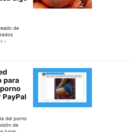
leado de
izados
S »
red
o para
 porno
r PayPal
ia del porno
isión de
en lugar