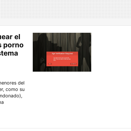
ear el
s porno
stema
menores del
er, como su
andonado),
ma