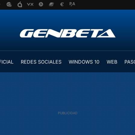
FICIAL
REDES SOCIALES
WINDOWS 10
WEB
PAS