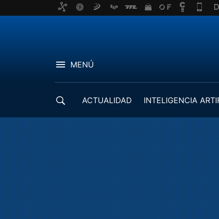
MENÚ
ACTUALIDAD
INTELIGENCIA ARTI
DESARROLLADORES