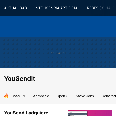
ACTUALIDAD
INTELIGENCIA ARTIFICIAL
REDES SOCIALE
YouSendIt
HOY SE HABLA DE
ChatGPT
Anthropic
OpenAI
Steve Jobs
Generaci
YouSendIt adquiere