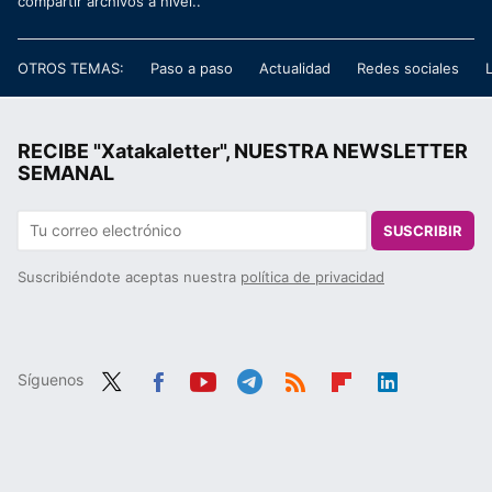
compartir archivos a nivel..
OTROS TEMAS:
Paso a paso
Actualidad
Redes sociales
RECIBE "Xatakaletter", NUESTRA NEWSLETTER
SEMANAL
SUSCRIBIR
Suscribiéndote aceptas nuestra
política de privacidad
Síguenos
Twit
Fac
You
Tele
RSS
Flip
Link
ter
ebo
tub
gra
boa
edIn
ok
e
m
rd