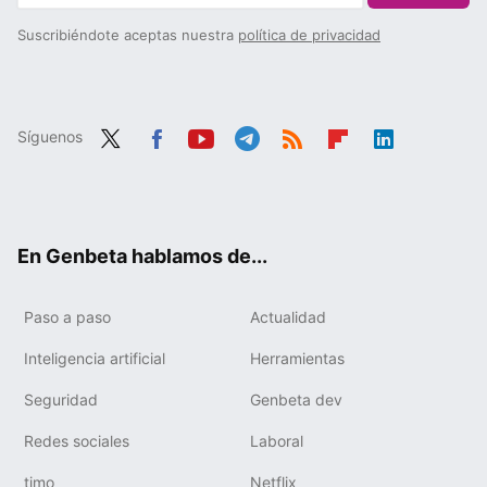
Suscribiéndote aceptas nuestra
política de privacidad
Síguenos
Twit
Fac
You
Tele
RSS
Flip
Link
ter
ebo
tub
gra
boa
edIn
ok
e
m
rd
En Genbeta hablamos de...
Paso a paso
Actualidad
Inteligencia artificial
Herramientas
Seguridad
Genbeta dev
Redes sociales
Laboral
timo
Netflix