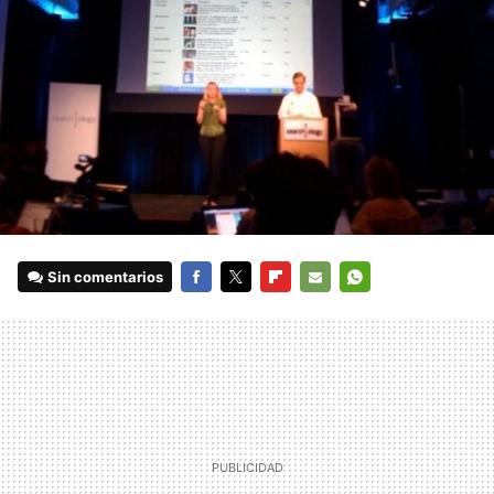
Sin comentarios
FACEBOOK
TWITTER
FLIPBOARD
E-
WHATSAPP
MAIL