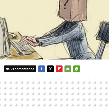
21 comentarios
FACEBOOK
TWITTER
FLIPBOARD
E-
WHATSAPP
MAIL