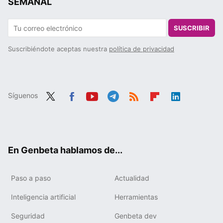
SEMANAL
SUSCRIBIR
Suscribiéndote aceptas nuestra
política de privacidad
Síguenos
Twit
Fac
You
Tele
RSS
Flip
Link
ter
ebo
tub
gra
boa
edIn
ok
e
m
rd
En Genbeta hablamos de...
Paso a paso
Actualidad
Inteligencia artificial
Herramientas
Seguridad
Genbeta dev