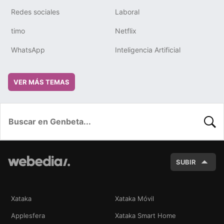
Redes sociales
Laboral
timo
Netflix
WhatsApp
Inteligencia Artificial
VER MÁS TEMAS
BUSC
SUBIR
Xataka
Xataka Móvil
Applesfera
Xataka Smart Home