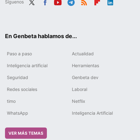
Síguenos
Twit
Fac
You
Tele
RSS
Flip
Link
ter
ebo
tub
gra
boa
edIn
ok
e
m
rd
En Genbeta hablamos de...
Paso a paso
Actualidad
Inteligencia artificial
Herramientas
Seguridad
Genbeta dev
Redes sociales
Laboral
timo
Netflix
WhatsApp
Inteligencia Artificial
VER MÁS TEMAS