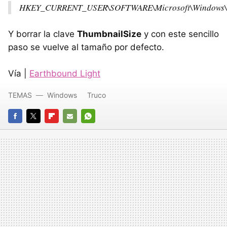
HKEY_CURRENT_USER\SOFTWARE\Microsoft\Windows\Cu
Y borrar la clave
ThumbnailSize
y con este sencillo
paso se vuelve al tamaño por defecto.
Vía |
Earthbound Light
TEMAS
Windows
Truco
FACEBOOK
TWITTER
FLIPBOARD
E-
WHATSAPP
MAIL