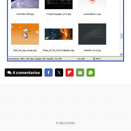
4 comentarios
FACEBOOK
TWITTER
FLIPBOARD
E-
WHATSAPP
MAIL