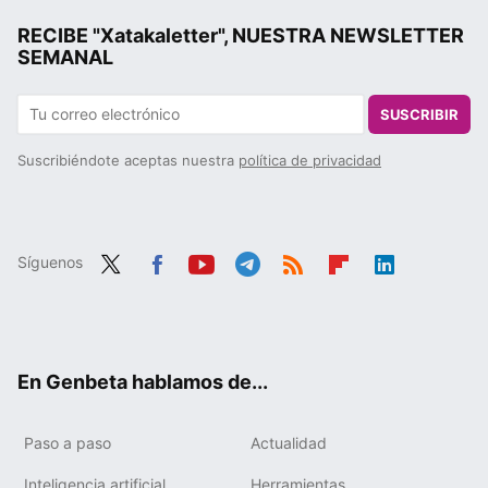
RECIBE "Xatakaletter", NUESTRA NEWSLETTER
SEMANAL
SUSCRIBIR
Suscribiéndote aceptas nuestra
política de privacidad
Síguenos
Twit
Fac
You
Tele
RSS
Flip
Link
ter
ebo
tub
gra
boa
edIn
ok
e
m
rd
En Genbeta hablamos de...
Paso a paso
Actualidad
Inteligencia artificial
Herramientas