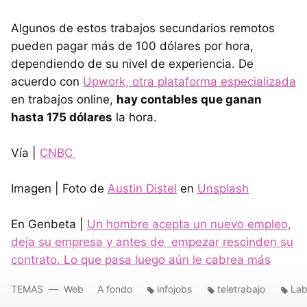
Algunos de estos trabajos secundarios remotos
pueden pagar más de 100 dólares por hora,
dependiendo de su nivel de experiencia. De
acuerdo con
Upwork, otra plataforma especializada
en trabajos online,
hay contables que ganan
hasta 175 dólares
la hora.
Vía |
CNBC
Imagen | Foto de
Austin Distel
en
Unsplash
En Genbeta |
Un hombre acepta un nuevo empleo,
deja su empresa y antes de empezar rescinden su
contrato. Lo que pasa luego aún le cabrea más
TEMAS
Web
A fondo
infojobs
teletrabajo
Lab