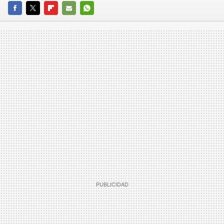
FACEBOOK
TWITTER
FLIPBOARD
E-
WHATSAPP
MAIL