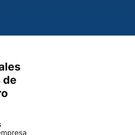
ales
s de
ro
s
 empresa