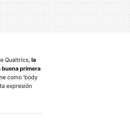
e Qualtrics,
la
a buena primera
fine como 'body
sta expresión