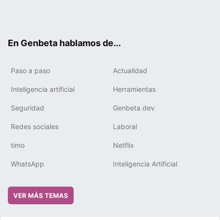
Twit
Fac
You
Tele
RSS
Flip
Link
ter
ebo
tub
gra
boa
edIn
ok
e
m
rd
En Genbeta hablamos de...
Paso a paso
Actualidad
Inteligencia artificial
Herramientas
Seguridad
Genbeta dev
Redes sociales
Laboral
timo
Netflix
WhatsApp
Inteligencia Artificial
VER MÁS TEMAS