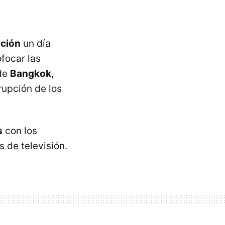
ición
un día
focar las
 de
Bangkok
,
rrupción de los
s
con los
 de televisión.