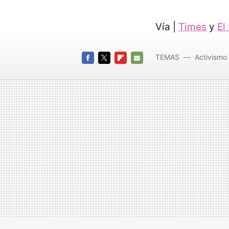
Vía |
Times
y
El
TEMAS
Activismo 
FACEBOOK
TWITTER
FLIPBOARD
E-
MAIL