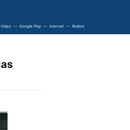
 Video
Google Play
Internet
Roblox
ias