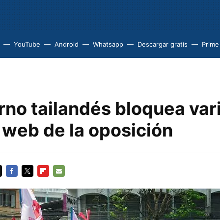
YouTube
Android
Whatsapp
Descargar gratis
Prime
rno tailandés bloquea var
 web de la oposición
FACEBOOK
TWITTER
FLIPBOARD
E-
MAIL