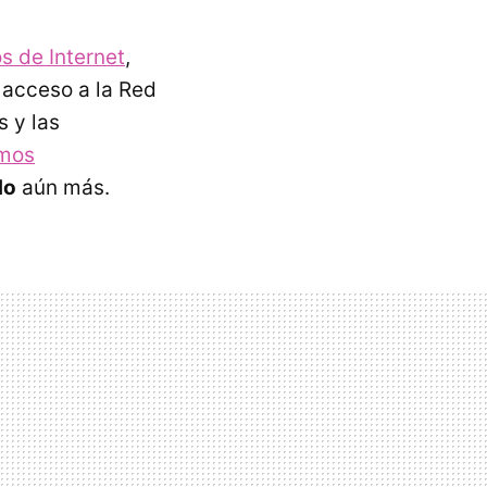
s de Internet
,
l acceso a la Red
s y las
imos
do
aún más.