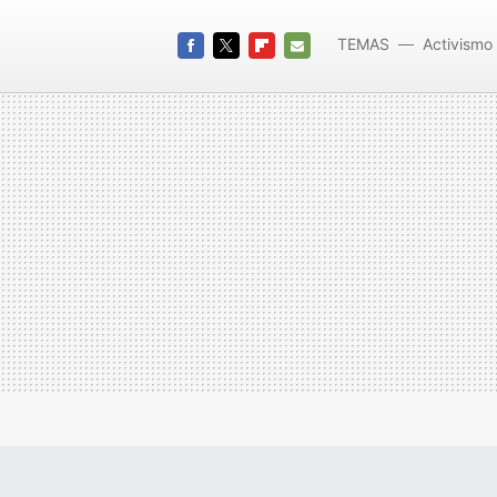
TEMAS
Activismo 
FACEBOOK
TWITTER
FLIPBOARD
E-
MAIL