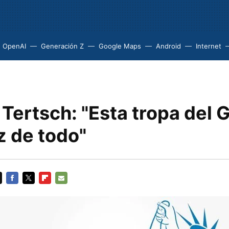
OpenAI
Generación Z
Google Maps
Android
Internet
Tertsch: "Esta tropa del 
z de todo"
FACEBOOK
TWITTER
FLIPBOARD
E-
MAIL