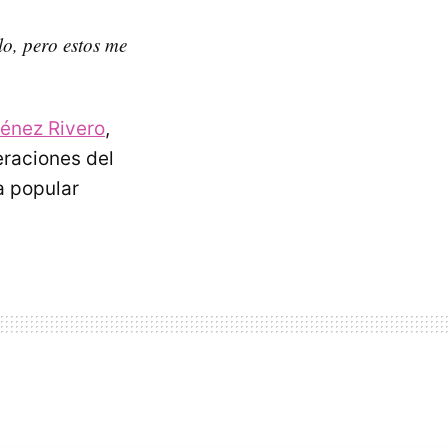
o, pero estos me
ménez Rivero
,
raciones del
a popular