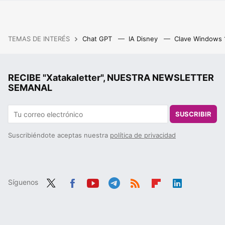
TEMAS DE INTERÉS
Chat GPT
IA Disney
Clave Windows
RECIBE "Xatakaletter", NUESTRA NEWSLETTER
SEMANAL
SUSCRIBIR
Suscribiéndote aceptas nuestra
política de privacidad
Síguenos
Twit
Fac
You
Tele
RSS
Flip
Link
ter
ebo
tub
gra
boa
edIn