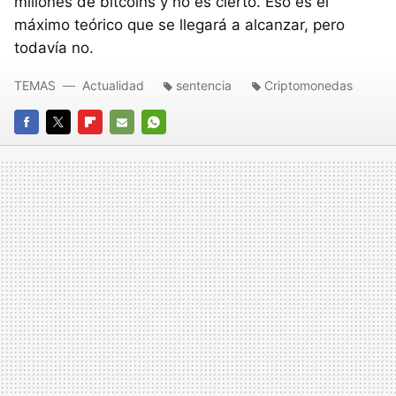
millones de bitcoins y no es cierto. Eso es el
máximo teórico que se llegará a alcanzar, pero
todavía no.
TEMAS
Actualidad
sentencia
Criptomonedas
FACEBOOK
TWITTER
FLIPBOARD
E-
WHATSAPP
MAIL