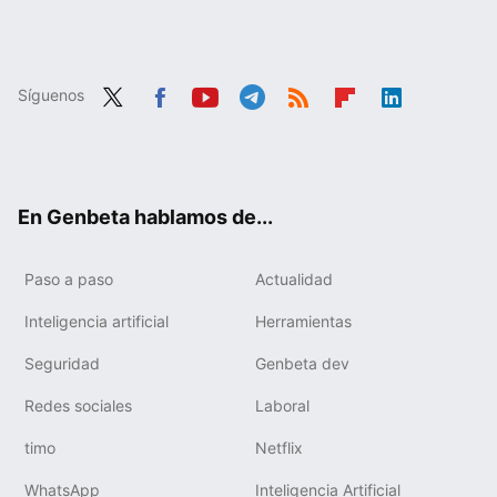
Síguenos
Twit
Fac
You
Tele
RSS
Flip
Link
ter
ebo
tub
gra
boa
edIn
ok
e
m
rd
En Genbeta hablamos de...
Paso a paso
Actualidad
Inteligencia artificial
Herramientas
Seguridad
Genbeta dev
Redes sociales
Laboral
timo
Netflix
WhatsApp
Inteligencia Artificial