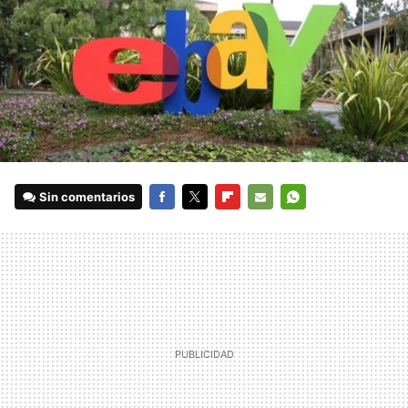
Sin comentarios
FACEBOOK
TWITTER
FLIPBOARD
E-
WHATSAPP
MAIL