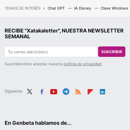
TEMAS DE INTERÉS
Chat GPT
IA Disney
Clave Windows
RECIBE "Xatakaletter", NUESTRA NEWSLETTER
SEMANAL
SUSCRIBIR
Suscribiéndote aceptas nuestra
política de privacidad
Síguenos
Twit
Fac
You
Tele
RSS
Flip
Link
ter
ebo
tub
gra
boa
edIn
ok
e
m
rd
En Genbeta hablamos de...