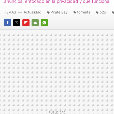
anuncios, enfocado en la privacidad y que funciona
TEMAS
Actualidad
Pirate Bay
torrents
p2p
FACEBOOK
TWITTER
FLIPBOARD
E-
WHATSAPP
MAIL