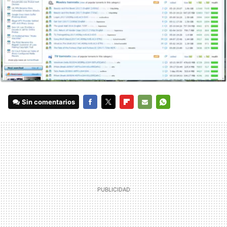
Sin comentarios
FACEBOOK
TWITTER
FLIPBOARD
E-
WHATSAPP
MAIL