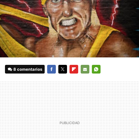
8 comentarios
FACEBOOK
TWITTER
FLIPBOARD
E-
WHATSAPP
MAIL