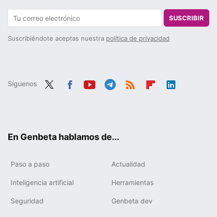
SUSCRIBIR
Suscribiéndote aceptas nuestra
política de privacidad
Síguenos
Twit
Fac
You
Tele
RSS
Flip
Link
ter
ebo
tub
gra
boa
edIn
ok
e
m
rd
En Genbeta hablamos de...
Paso a paso
Actualidad
Inteligencia artificial
Herramientas
Seguridad
Genbeta dev