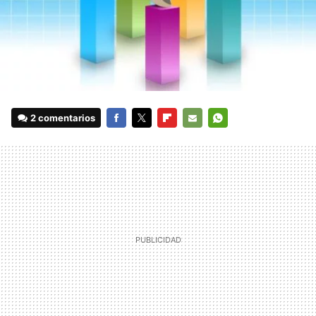
2 comentarios
FACEBOOK
TWITTER
FLIPBOARD
E-
WHATSAPP
MAIL