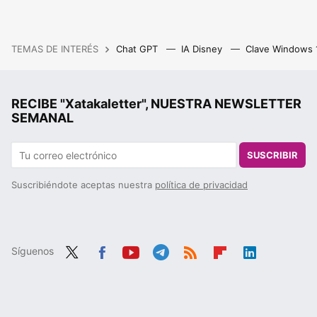
TEMAS DE INTERÉS
Chat GPT
IA Disney
Clave Windows
RECIBE "Xatakaletter", NUESTRA NEWSLETTER
SEMANAL
SUSCRIBIR
Suscribiéndote aceptas nuestra
política de privacidad
Síguenos
Twit
Fac
You
Tele
RSS
Flip
Link
ter
ebo
tub
gra
boa
edIn