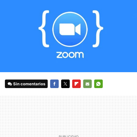
Sin comentarios
FACEBOOK
TWITTER
FLIPBOARD
E-
WHATSAPP
MAIL