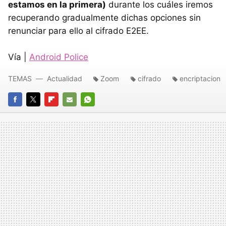
estamos en la primera)
durante los cuáles iremos
recuperando gradualmente dichas opciones sin
renunciar para ello al cifrado E2EE.
Vía |
Android Police
TEMAS
Actualidad
Zoom
cifrado
encriptacion
FACEBOOK
TWITTER
FLIPBOARD
E-
WHATSAPP
MAIL