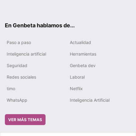
Twit
Fac
You
Tele
RSS
Flip
Link
ter
ebo
tub
gra
boa
edIn
ok
e
m
rd
En Genbeta hablamos de...
Paso a paso
Actualidad
Inteligencia artificial
Herramientas
Seguridad
Genbeta dev
Redes sociales
Laboral
timo
Netflix
WhatsApp
Inteligencia Artificial
VER MÁS TEMAS