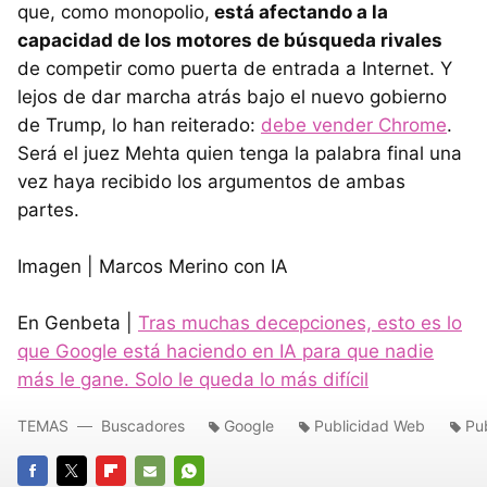
que, como monopolio,
está afectando a la
capacidad de los motores de búsqueda rivales
de competir como puerta de entrada a Internet. Y
lejos de dar marcha atrás bajo el nuevo gobierno
de Trump, lo han reiterado:
debe vender Chrome
.
Será el juez Mehta quien tenga la palabra final una
vez haya recibido los argumentos de ambas
partes.
Imagen | Marcos Merino con IA
En Genbeta |
Tras muchas decepciones, esto es lo
que Google está haciendo en IA para que nadie
más le gane. Solo le queda lo más difícil
TEMAS
Buscadores
Google
Publicidad Web
Pu