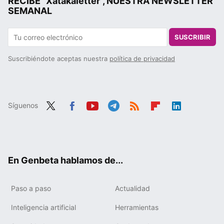
RECIBE "Xatakaletter", NUESTRA NEWSLETTER
SEMANAL
SUSCRIBIR
Suscribiéndote aceptas nuestra
política de privacidad
Síguenos
Twit
Fac
You
Tele
RSS
Flip
Link
ter
ebo
tub
gra
boa
edIn
ok
e
m
rd
En Genbeta hablamos de...
Paso a paso
Actualidad
Inteligencia artificial
Herramientas