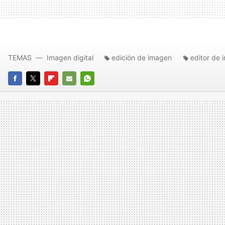
TEMAS
Imagen digital
edición de imagen
editor de 
FACEBOOK
TWITTER
FLIPBOARD
E-
WHATSAPP
MAIL