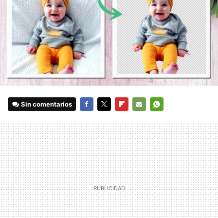
Sin comentarios
FACEBOOK
TWITTER
FLIPBOARD
E-
WHATSAPP
MAIL