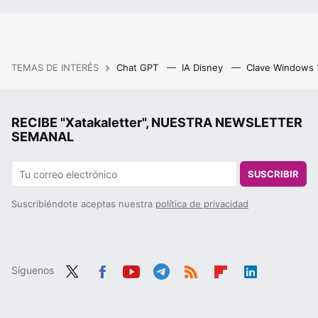
TEMAS DE INTERÉS
Chat GPT
IA Disney
Clave Windows
RECIBE "Xatakaletter", NUESTRA NEWSLETTER
SEMANAL
SUSCRIBIR
Suscribiéndote aceptas nuestra
política de privacidad
Síguenos
Twit
Fac
You
Tele
RSS
Flip
Link
ter
ebo
tub
gra
boa
edIn