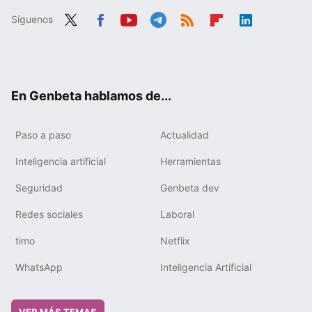
Síguenos
Twit
Fac
You
Tele
RSS
Flip
Link
ter
ebo
tub
gra
boa
edIn
ok
e
m
rd
En Genbeta hablamos de...
Paso a paso
Actualidad
Inteligencia artificial
Herramientas
Seguridad
Genbeta dev
Redes sociales
Laboral
timo
Netflix
WhatsApp
Inteligencia Artificial
VER MÁS TEMAS