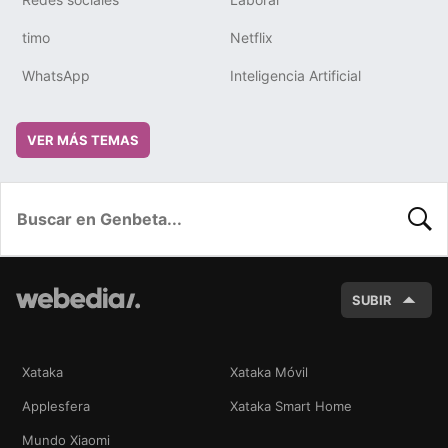
timo
Netflix
WhatsApp
Inteligencia Artificial
VER MÁS TEMAS
BUSC
SUBIR
Xataka
Xataka Móvil
Applesfera
Xataka Smart Home
Mundo Xiaomi