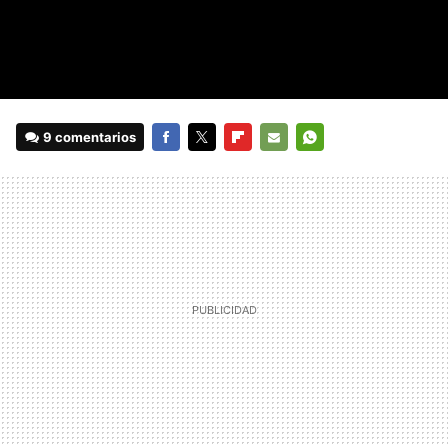
9 comentarios
FACEBOOK
TWITTER
FLIPBOARD
E-
WHATSAPP
MAIL