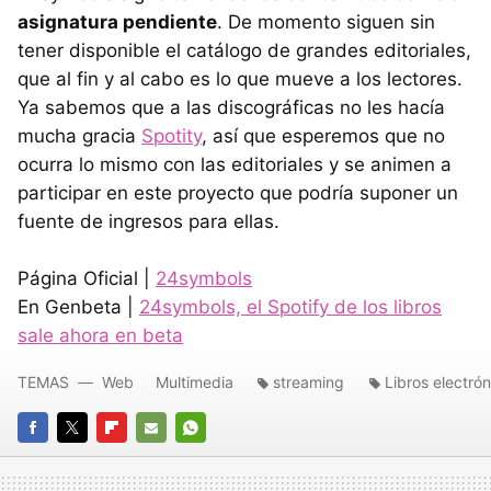
asignatura pendiente
. De momento siguen sin
tener disponible el catálogo de grandes editoriales,
que al fin y al cabo es lo que mueve a los lectores.
Ya sabemos que a las discográficas no les hacía
mucha gracia
Spotity
, así que esperemos que no
ocurra lo mismo con las editoriales y se animen a
participar en este proyecto que podría suponer un
fuente de ingresos para ellas.
Página Oficial |
24symbols
En Genbeta |
24symbols, el Spotify de los libros
sale ahora en beta
TEMAS
Web
Multimedia
streaming
Libros electró
FACEBOOK
TWITTER
FLIPBOARD
E-
WHATSAPP
MAIL