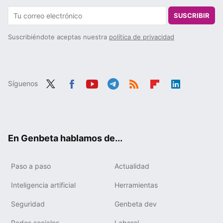
SUSCRIBIR
Suscribiéndote aceptas nuestra
política de privacidad
Síguenos
Twit
Fac
You
Tele
RSS
Flip
Link
ter
ebo
tub
gra
boa
edIn
ok
e
m
rd
En Genbeta hablamos de...
Paso a paso
Actualidad
Inteligencia artificial
Herramientas
Seguridad
Genbeta dev
Redes sociales
Laboral