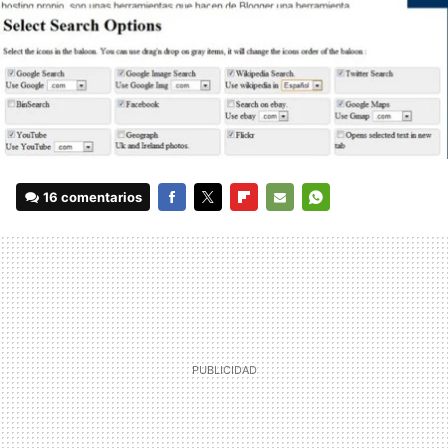
16 comentarios
FACEBOOK
TWITTER
FLIPBOARD
E-
WHATSAPP
MAIL