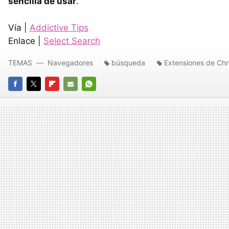
sencilla de usar
.
Vía |
Addictive Tips
Enlace |
Select Search
TEMAS
Navegadores
búsqueda
Extensiones de Ch
FACEBOOK
TWITTER
FLIPBOARD
E-
WHATSAPP
MAIL