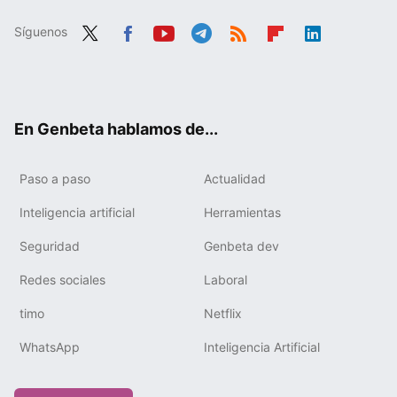
Síguenos
Twit
Fac
You
Tele
RSS
Flip
Link
ter
ebo
tub
gra
boa
edIn
ok
e
m
rd
En Genbeta hablamos de...
Paso a paso
Actualidad
Inteligencia artificial
Herramientas
Seguridad
Genbeta dev
Redes sociales
Laboral
timo
Netflix
WhatsApp
Inteligencia Artificial