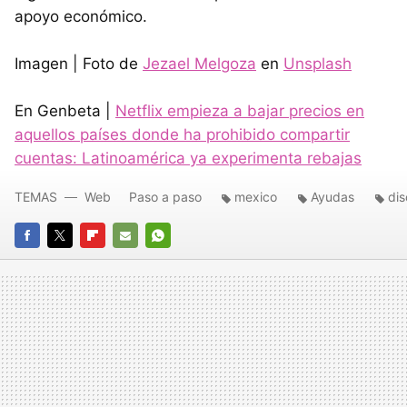
apoyo económico.
Imagen | Foto de
Jezael Melgoza
en
Unsplash
En Genbeta |
Netflix empieza a bajar precios en
aquellos países donde ha prohibido compartir
cuentas: Latinoamérica ya experimenta rebajas
TEMAS
Web
Paso a paso
mexico
Ayudas
di
FACEBOOK
TWITTER
FLIPBOARD
E-
WHATSAPP
MAIL