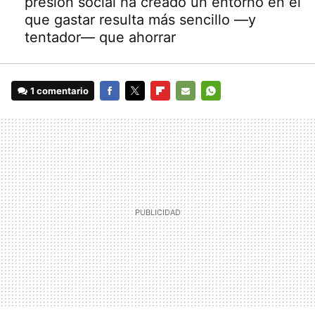
presión social ha creado un entorno en el
que gastar resulta más sencillo —y
tentador— que ahorrar
1 comentario
FACEBOOK
TWITTER
FLIPBOARD
E-
WHATSAPP
MAIL