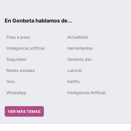
ter
ebo
tub
gra
boa
edIn
ok
e
m
rd
En Genbeta hablamos de...
Paso a paso
Actualidad
Inteligencia artificial
Herramientas
Seguridad
Genbeta dev
Redes sociales
Laboral
timo
Netflix
WhatsApp
Inteligencia Artificial
VER MÁS TEMAS