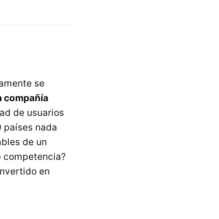
mamente se
la compañía
ad de usuarios
0 países nada
ables de un
e competencia?
onvertido en