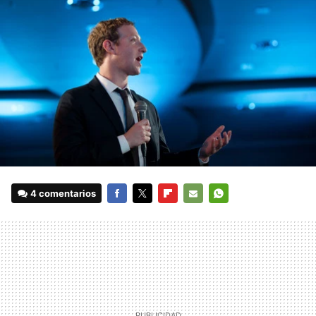
4 comentarios
FACEBOOK
TWITTER
FLIPBOARD
E-
WHATSAPP
MAIL