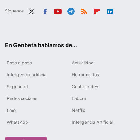
Síguenos
Twit
Fac
You
Tele
RSS
Flip
Link
ter
ebo
tub
gra
boa
edIn
ok
e
m
rd
En Genbeta hablamos de...
Paso a paso
Actualidad
Inteligencia artificial
Herramientas
Seguridad
Genbeta dev
Redes sociales
Laboral
timo
Netflix
WhatsApp
Inteligencia Artificial