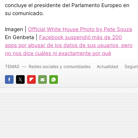
concluye el presidente del Parlamento Europeo en
su comunicado.
Imagen |
Official White House Photo by Pete Souza
En Genbeta |
Facebook suspendió más de 200
apps por abusar de los datos de sus usuarios, pero
no nos dice cuáles ni exactamente por qué
TEMAS
Redes sociales y comunidades
Actualidad
Segur
FACEBOOK
TWITTER
FLIPBOARD
E-
WHATSAPP
MAIL