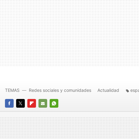
TEMAS
Redes sociales y comunidades
Actualidad
esp
FACEBOOK
TWITTER
FLIPBOARD
E-
WHATSAPP
MAIL