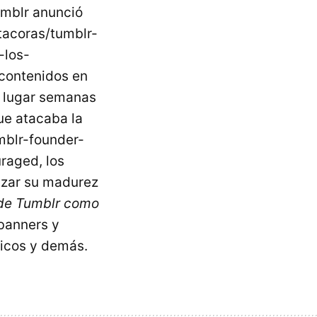
umblr anunció
tacoras/tumblr-
-los-
contenidos en
o lugar semanas
ue atacaba la
mblr-founder-
raged, los
nzar su madurez
 de Tumblr como
 banners y
icos y demás.