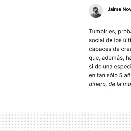
Jaime No
Tumblr es, prob
social de los ú
capaces de crea
que, además, h
si de una espec
en tan sólo 5 a
dinero, de la mo