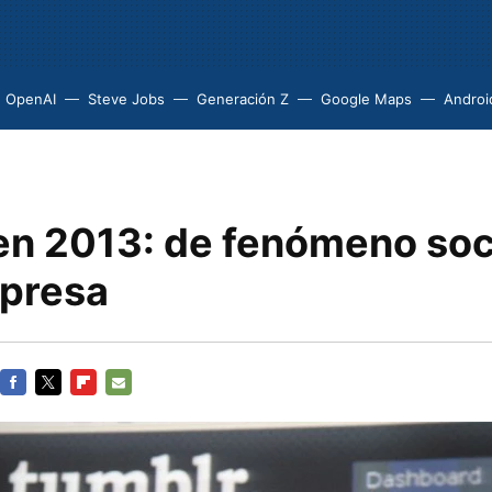
OpenAI
Steve Jobs
Generación Z
Google Maps
Androi
en 2013: de fenómeno soci
presa
FACEBOOK
TWITTER
FLIPBOARD
E-
MAIL