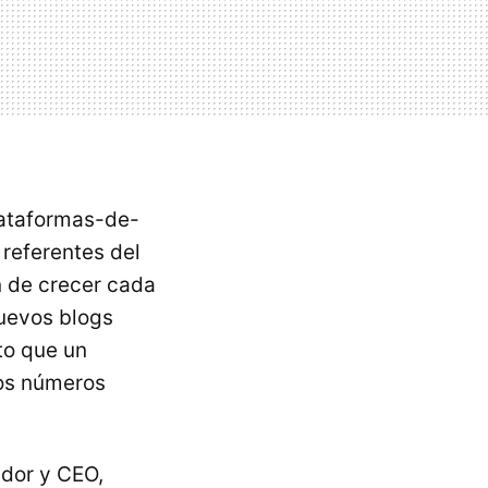
lataformas-de-
 referentes del
n de crecer cada
nuevos blogs
rto que un
los números
dor y CEO,