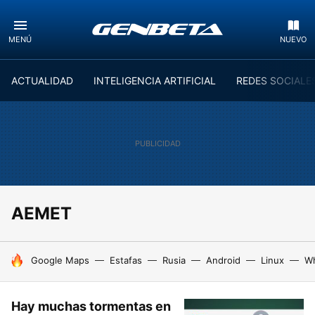
MENÚ
NUEVO
ACTUALIDAD
INTELIGENCIA ARTIFICIAL
REDES SOCIALE
AEMET
HOY SE HABLA DE
Google Maps
Estafas
Rusia
Android
Linux
W
Hay muchas tormentas en