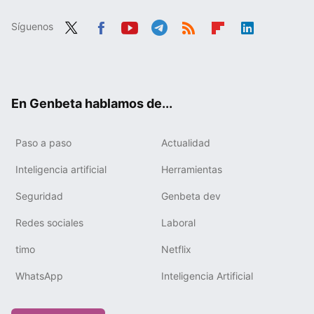
Síguenos
Twit
Fac
You
Tele
RSS
Flip
Link
ter
ebo
tub
gra
boa
edIn
ok
e
m
rd
En Genbeta hablamos de...
Paso a paso
Actualidad
Inteligencia artificial
Herramientas
Seguridad
Genbeta dev
Redes sociales
Laboral
timo
Netflix
WhatsApp
Inteligencia Artificial