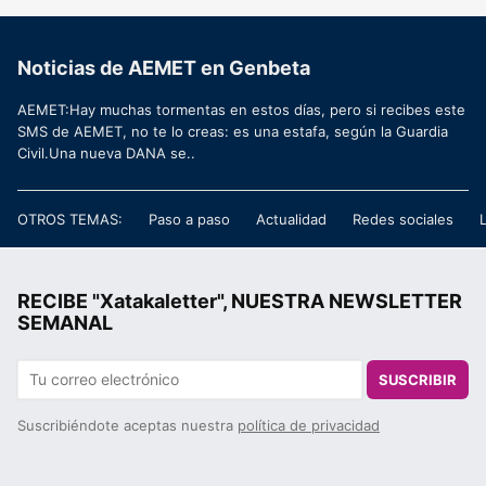
Noticias de AEMET en Genbeta
AEMET:Hay muchas tormentas en estos días, pero si recibes este
SMS de AEMET, no te lo creas: es una estafa, según la Guardia
Civil.Una nueva DANA se..
OTROS TEMAS:
Paso a paso
Actualidad
Redes sociales
RECIBE "Xatakaletter", NUESTRA NEWSLETTER
SEMANAL
SUSCRIBIR
Suscribiéndote aceptas nuestra
política de privacidad