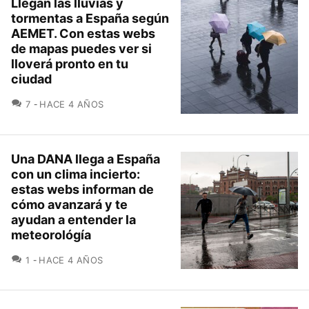
Llegan las lluvias y
tormentas a España según
AEMET. Con estas webs
de mapas puedes ver si
lloverá pronto en tu
ciudad
COMENTARIOS
7
HACE 4 AÑOS
Una DANA llega a España
con un clima incierto:
estas webs informan de
cómo avanzará y te
ayudan a entender la
meteorológía
COMENTARIOS
1
HACE 4 AÑOS