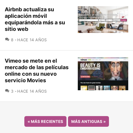
Airbnb actualiza su
aplicación móvil
equiparándola más a su
sitio web
COMENTARIOS
8
HACE 14 AÑOS
Vimeo se mete en el
mercado de las películas
online con su nuevo
servicio Movies
COMENTARIOS
3
HACE 14 AÑOS
«
MÁS RECIENTES
MÁS ANTIGUAS
»