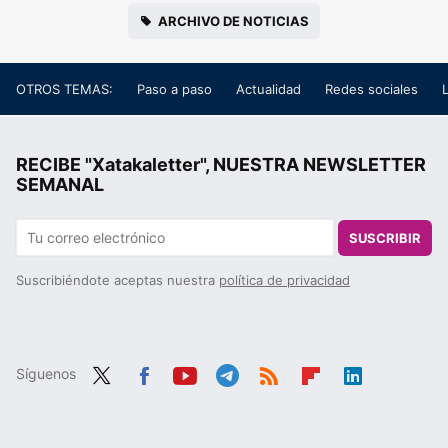
ARCHIVO DE NOTICIAS
OTROS TEMAS:
Paso a paso
Actualidad
Redes sociales
RECIBE "Xatakaletter", NUESTRA NEWSLETTER
SEMANAL
SUSCRIBIR
Suscribiéndote aceptas nuestra
política de privacidad
Síguenos
Twit
Fac
You
Tele
RSS
Flip
Link
ter
ebo
tub
gra
boa
edIn