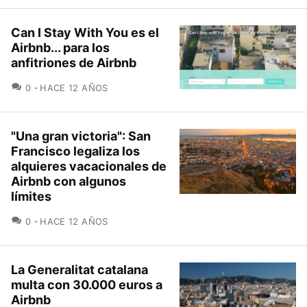
Can I Stay With You es el
Airbnb... para los
anfitriones de Airbnb
COMENTARIOS
0
HACE 12 AÑOS
"Una gran victoria": San
Francisco legaliza los
alquieres vacacionales de
Airbnb con algunos
límites
COMENTARIOS
0
HACE 12 AÑOS
La Generalitat catalana
multa con 30.000 euros a
Airbnb