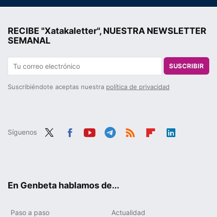
RECIBE "Xatakaletter", NUESTRA NEWSLETTER
SEMANAL
SUSCRIBIR
Suscribiéndote aceptas nuestra
política de privacidad
Síguenos
Twit
Fac
You
Tele
RSS
Flip
Link
ter
ebo
tub
gra
boa
edIn
ok
e
m
rd
En Genbeta hablamos de...
Paso a paso
Actualidad