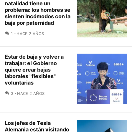
natalidad tiene un
problema: los hombres se
sienten incómodos con la
baja por paternidad
COMENTARIOS
1
HACE 2 AÑOS
Estar de baja y volver a
trabajar: el Gobierno
quiere crear bajas
laborales "flexibles"
voluntarias
COMENTARIOS
3
HACE 2 AÑOS
Los jefes de Tesla
Alemania están visitando