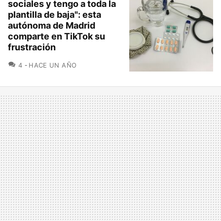
sociales y tengo a toda la
plantilla de baja": esta
autónoma de Madrid
comparte en TikTok su
frustración
COMENTARIOS
4
HACE UN AÑO