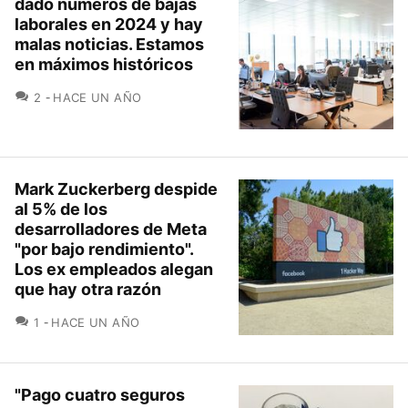
dado números de bajas
laborales en 2024 y hay
malas noticias. Estamos
en máximos históricos
COMENTARIOS
2
HACE UN AÑO
Mark Zuckerberg despide
al 5% de los
desarrolladores de Meta
"por bajo rendimiento".
Los ex empleados alegan
que hay otra razón
COMENTARIOS
1
HACE UN AÑO
"Pago cuatro seguros