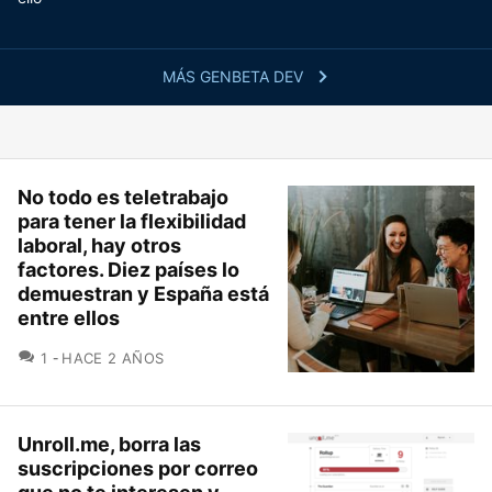
MÁS GENBETA DEV
No todo es teletrabajo
para tener la flexibilidad
laboral, hay otros
factores. Diez países lo
demuestran y España está
entre ellos
COMENTARIOS
1
HACE 2 AÑOS
Unroll.me, borra las
suscripciones por correo