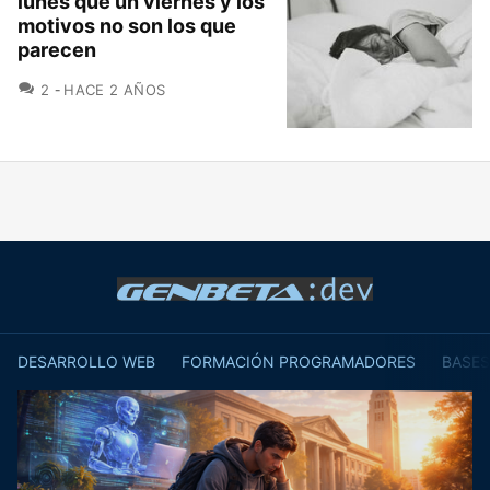
lunes que un viernes y los
motivos no son los que
parecen
COMENTARIOS
2
HACE 2 AÑOS
DESARROLLO WEB
FORMACIÓN PROGRAMADORES
BASES