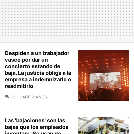
Despiden a un trabajador
vasco por dar un
concierto estando de
baja. La justicia obliga a la
empresa a indemnizarlo o
readmitirlo
COMENTARIOS
13
HACE 2 AÑOS
Las 'bajaciones' son las
bajas que los empleados
inventan: "Se usan de