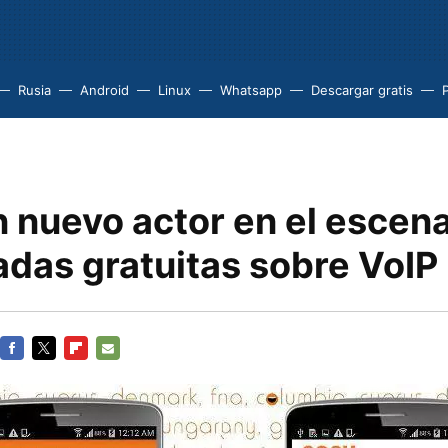
Rusia
Android
Linux
Whatsapp
Descargar gratis
 nuevo actor en el escena
adas gratuitas sobre VoIP
FACEBOOK
TWITTER
FLIPBOARD
E-
MAIL