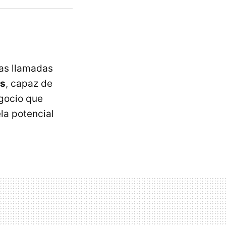
las llamadas
os
, capaz de
egocio que
ela potencial