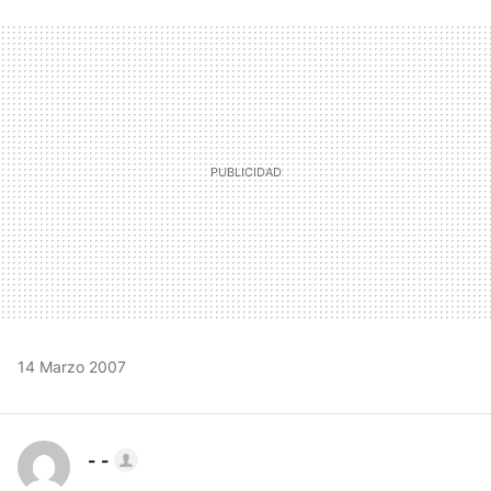
FACEBOOK
TWITTER
FLIPBOARD
E-
WHATSAPP
MAIL
14 Marzo 2007
- -