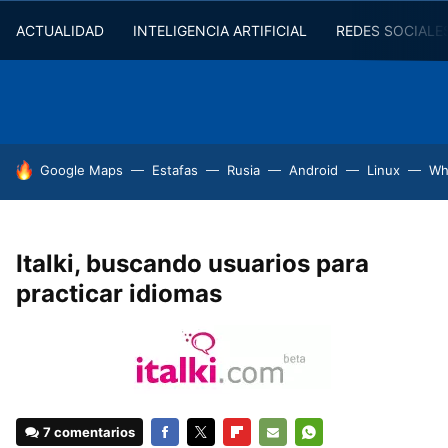
ACTUALIDAD
INTELIGENCIA ARTIFICIAL
REDES SOCIALE
HOY SE HABLA DE
Google Maps
Estafas
Rusia
Android
Linux
Wh
Italki, buscando usuarios para
practicar idiomas
7 comentarios