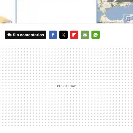
Sin comentarios
FACEBOOK
TWITTER
FLIPBOARD
E-
WHATSAPP
MAIL