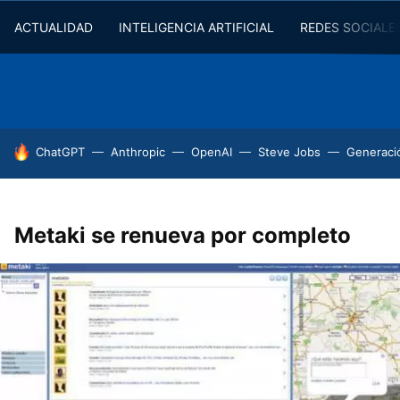
ACTUALIDAD
INTELIGENCIA ARTIFICIAL
REDES SOCIALE
HOY SE HABLA DE
ChatGPT
Anthropic
OpenAI
Steve Jobs
Generaci
Metaki se renueva por completo