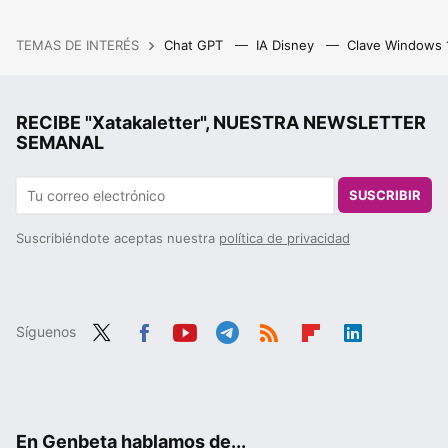
TEMAS DE INTERÉS
Chat GPT
IA Disney
Clave Windows
RECIBE "Xatakaletter", NUESTRA NEWSLETTER
SEMANAL
SUSCRIBIR
Suscribiéndote aceptas nuestra
política de privacidad
Síguenos
Twit
Fac
You
Tele
RSS
Flip
Link
ter
ebo
tub
gra
boa
edIn
ok
e
m
rd
En Genbeta hablamos de...