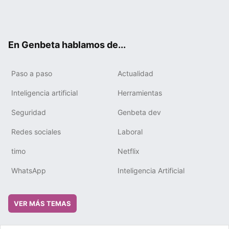
Twit
Fac
You
Tele
RSS
Flip
Link
ter
ebo
tub
gra
boa
edIn
ok
e
m
rd
En Genbeta hablamos de...
Paso a paso
Actualidad
Inteligencia artificial
Herramientas
Seguridad
Genbeta dev
Redes sociales
Laboral
timo
Netflix
WhatsApp
Inteligencia Artificial
VER MÁS TEMAS