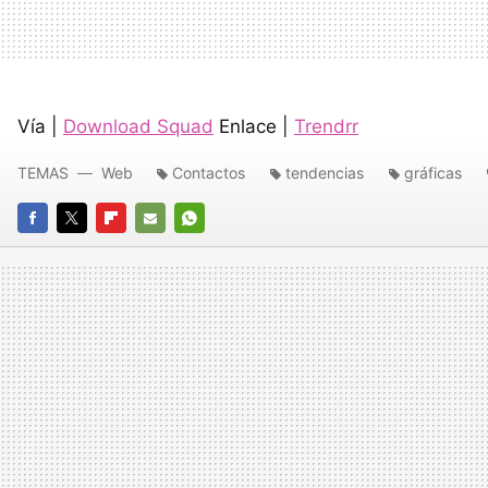
Vía |
Download Squad
Enlace |
Trendrr
TEMAS
Web
Contactos
tendencias
gráficas
FACEBOOK
TWITTER
FLIPBOARD
E-
WHATSAPP
MAIL