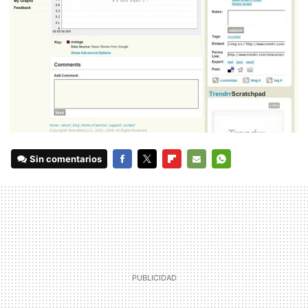
Sin comentarios
FACEBOOK
TWITTER
FLIPBOARD
E-
WHATSAPP
MAIL