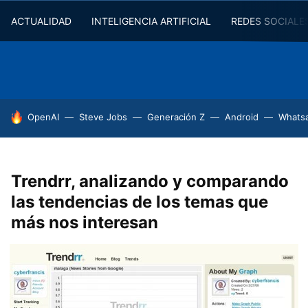
ACTUALIDAD
INTELIGENCIA ARTIFICIAL
REDES SOCIALE
HOY SE HABLA DE
OpenAI
Steve Jobs
Generación Z
Android
Whats
Trendrr, analizando y comparando
las tendencias de los temas que
más nos interesan